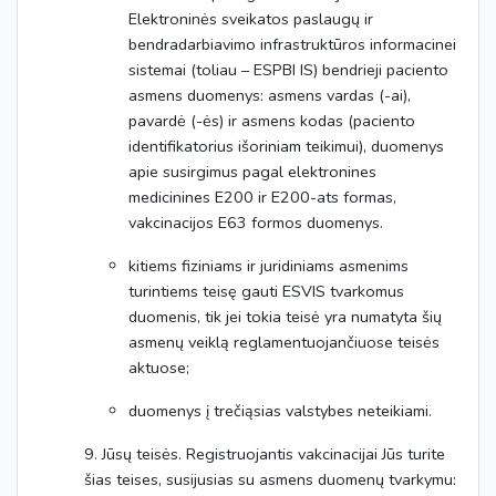
Elektroninės sveikatos paslaugų ir
bendradarbiavimo infrastruktūros informacinei
sistemai (toliau – ESPBI IS) bendrieji paciento
asmens duomenys: asmens vardas (-ai),
pavardė (-ės) ir asmens kodas (paciento
identifikatorius išoriniam teikimui), duomenys
apie susirgimus pagal elektronines
medicinines E200 ir E200-ats formas,
vakcinacijos E63 formos duomenys.
kitiems fiziniams ir juridiniams asmenims
turintiems teisę gauti ESVIS tvarkomus
duomenis, tik jei tokia teisė yra numatyta šių
asmenų veiklą reglamentuojančiuose teisės
aktuose;
duomenys į trečiąsias valstybes neteikiami.
9. Jūsų teisės. Registruojantis vakcinacijai Jūs turite
šias teises, susijusias su asmens duomenų tvarkymu: