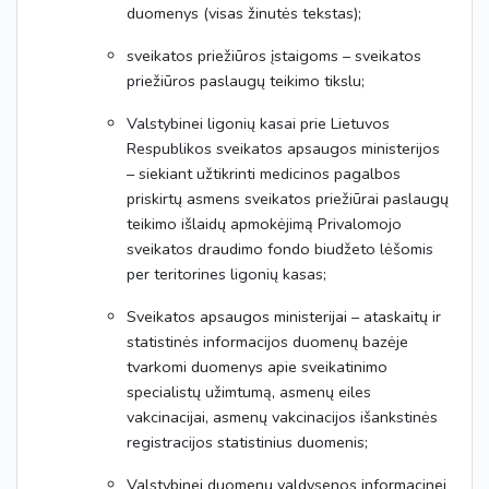
duomenys (visas žinutės tekstas);
sveikatos priežiūros įstaigoms – sveikatos
priežiūros paslaugų teikimo tikslu;
Valstybinei ligonių kasai prie Lietuvos
Respublikos sveikatos apsaugos ministerijos
– siekiant užtikrinti medicinos pagalbos
priskirtų asmens sveikatos priežiūrai paslaugų
teikimo išlaidų apmokėjimą Privalomojo
sveikatos draudimo fondo biudžeto lėšomis
per teritorines ligonių kasas;
Sveikatos apsaugos ministerijai – ataskaitų ir
statistinės informacijos duomenų bazėje
tvarkomi duomenys apie sveikatinimo
specialistų užimtumą, asmenų eiles
vakcinacijai, asmenų vakcinacijos išankstinės
registracijos statistinius duomenis;
Valstybinei duomenų valdysenos informacinei