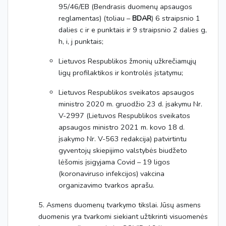
95/46/EB (Bendrasis duomenų apsaugos
reglamentas) (toliau –
BDAR
) 6 straipsnio 1
dalies c ir e punktais ir 9 straipsnio 2 dalies g,
h, i, j punktais;
Lietuvos Respublikos žmonių užkrečiamųjų
ligų profilaktikos ir kontrolės įstatymu;
Lietuvos Respublikos sveikatos apsaugos
ministro 2020 m. gruodžio 23 d. įsakymu Nr.
V-2997 (Lietuvos Respublikos sveikatos
apsaugos ministro 2021 m. kovo 18 d.
įsakymo Nr. V-563 redakcija) patvirtintu
gyventojų skiepijimo valstybės biudžeto
lėšomis įsigyjama Covid – 19 ligos
(koronaviruso infekcijos) vakcina
organizavimo tvarkos aprašu.
5. Asmens duomenų tvarkymo tikslai. Jūsų asmens
duomenis yra tvarkomi siekiant užtikrinti visuomenės