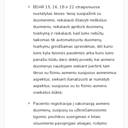
BDAR 15, 16, 18 ir 22 straipsniuose
nustatytas teises: teisę susipažinti su
duomenimis, reikalauti ištaisyti netikslius
duomenis, reikalauti apriboti duomenų
tvarkymą ir reikalauti, kad Jums nebūtų
taikomas tik automatizuotu duomenų
tvarkymu grindžiamas sprendimas, dėl kurio
Jums kyla teisinės pasekmės arba kuris Jums
panašiu būdu daro didelį poveikį, kai asmens
duomenys naudojami siekiant įvertinti tam
tikrus su fiziniu asmeniu susijusius asmeninius
aspektus, siekiant išanalizuoti ar numatyti
aspektus, susijusius su to fizinio asmens
sveikatos būkle;
Paciento registracijai į vakcinaciją asmens
duomenų, susijusių su užkrečiamosiomis
ligomis, psichikos susirgimais ir kitais
visuomenei pavojingais atvejais, rodymo