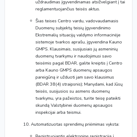
uždraudimas įgyvendinamas atsižvelgiant į tai
reglamentuojančius teisės aktus.
Šias teises Centro vardu, vadovaudamasis
Duomenų subjektų teisių įgyvendinimo
Ekstremalių situacijų valdymo informacinėje
sistemoje tvarkos aprašu, įgyvendina Kauno
GMPS. Klausimais, susijusiais jų asmeninių
duomenų tvarkymu ir naudojimusi savo
teisėmis pagal BDAR, galite kreiptis į Centro
arba Kauno GMPS duomenų apsaugos
pareigūną ir užduoti jam savo klausimus
(BDAR 38(4) straipsnis); Manydami, kad Jūsų
teisės, susijusios su asmens duomenų
tvarkymu, yra pažeistos, turite teisę pateikti
skundą Valstybinei duomenų apsaugos
inspekcijai arba teismui.
10. Automatizuotas sprendimų priėmimas vyksta:
Registruojantis elektroninę registraciją į