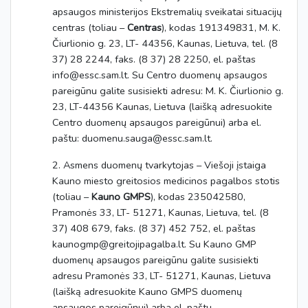
apsaugos ministerijos Ekstremalių sveikatai situacijų
centras (toliau –
Centras
), kodas 191349831, M. K.
Čiurlionio g. 23, LT- 44356, Kaunas, Lietuva, tel. (8
37) 28 2244, faks. (8 37) 28 2250, el. paštas
info@essc.sam.lt. Su Centro duomenų apsaugos
pareigūnu galite susisiekti adresu: M. K. Čiurlionio g.
23, LT-44356 Kaunas, Lietuva (laišką adresuokite
Centro duomenų apsaugos pareigūnui) arba el.
paštu: duomenu.sauga@essc.sam.lt.
2. Asmens duomenų tvarkytojas – Viešoji įstaiga
Kauno miesto greitosios medicinos pagalbos stotis
(toliau –
Kauno GMPS
), kodas 235042580,
Pramonės 33, LT- 51271, Kaunas, Lietuva, tel. (8
37) 408 679, faks. (8 37) 452 752, el. paštas
kaunogmp@greitojipagalba.lt. Su Kauno GMP
duomenų apsaugos pareigūnu galite susisiekti
adresu Pramonės 33, LT- 51271, Kaunas, Lietuva
(laišką adresuokite Kauno GMPS duomenų
apsaugos pareigūnui) arba el. paštu