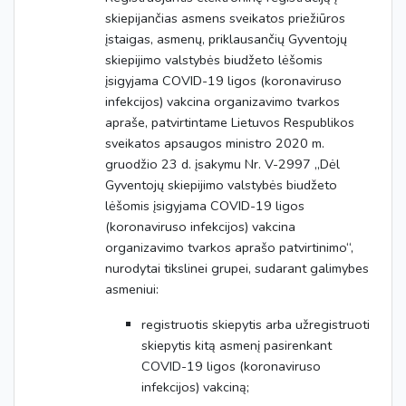
skiepijančias asmens sveikatos priežiūros
įstaigas, asmenų, priklausančių Gyventojų
skiepijimo valstybės biudžeto lėšomis
įsigyjama COVID-19 ligos (koronaviruso
infekcijos) vakcina organizavimo tvarkos
apraše, patvirtintame Lietuvos Respublikos
sveikatos apsaugos ministro 2020 m.
gruodžio 23 d. įsakymu Nr. V-2997 „Dėl
Gyventojų skiepijimo valstybės biudžeto
lėšomis įsigyjama COVID-19 ligos
(koronaviruso infekcijos) vakcina
organizavimo tvarkos aprašo patvirtinimo“,
nurodytai tikslinei grupei, sudarant galimybes
asmeniui:
registruotis skiepytis arba užregistruoti
skiepytis kitą asmenį pasirenkant
COVID-19 ligos (koronaviruso
infekcijos) vakciną;