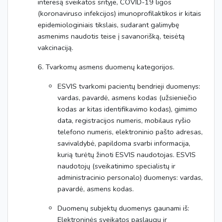
interesą sveikatos srityje, COVID-19 ligos
(koronaviruso infekcijos) imunoprofilaktikos ir kitais
epidemiologiniais tikslais, sudarant galimybę
asmenims naudotis teise į savanorišką, teisėtą
vakcinaciją.
6. Tvarkomų asmens duomenų kategorijos.
ESVIS tvarkomi pacientų bendrieji duomenys:
vardas, pavardė, asmens kodas (užsieniečio
kodas ar kitas identifikavimo kodas), gimimo
data, registracijos numeris, mobilaus ryšio
telefono numeris, elektroninio pašto adresas,
savivaldybė, papildoma svarbi informacija,
kurią turėtų žinoti ESVIS naudotojas. ESVIS
naudotojų (sveikatinimo specialistų ir
administracinio personalo) duomenys: vardas,
pavardė, asmens kodas.
Duomenų subjektų duomenys gaunami iš:
Elektroninės sveikatos paslaugų ir