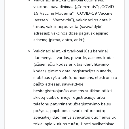
Vakcinacijai atlikti tvarkomi duomenys:
vakcinos pavadinimas („Comirnaty“; „COVID–
19 Vaccine Moderna“; „COVID–19 Vaccine
Janssen“; „Vaxzevria“), vakcinacijos data ir
laikas, vakcinacijos vieta (savivaldybė,
adresas); vakcinos dozė pagal skiepijimo
schemą (pirma, antra, ar kt.);
Vakcinacijai atlikti tvarkomi Jūsų bendrieji
duomenys – vardas, pavardė, asmens kodas
(užsieniečio kodas ar kitas identifikavimo
kodas), gimimo data, registracijos numeris,
mobilaus ryšio telefono numeris, elektroninio
pašto adresas, savivaldybė,
besiregistruojančio asmens sutikimo atlikti
skiepą elektroninėje registracijoje arba
telefonu patvirtinant užregistravimo balsu
požymis, papildomai svarbi informacija;
specialieji duomenys sveikatos duomenys tik
tokie, apie kuriuos turėtų žinoti sveikatinimo