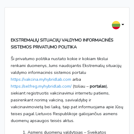
EKSTREMALIŲ SITUACIJŲ VALDYMO INFORMACINĖS
SISTEMOS PRIVATUMO POLITIKA
Ši privatumo politika nustato kokie ir kokiam tikslui
renkami duomenys, Jums naudojantis Ekstremalių situacijų
valdymo informacinės sistemos portalu
https://vakcina.myhybridlab.com
arba
https://selfreg.myhybridlab.com/
(toliau –
portalas
),
siekiant registruotis vakcinavimui internetu patiems,
pasirenkant norimą vakciną, savivaldybę ir
vakcinavimovietą bei laiką, taip pat informuojama apie Jūsų
teises pagal Lietuvos Respublikoje galiojančius asmens
duomenų apsaugos teisės aktus.
1. Asmens duomenų valdytojas – Sveikatos