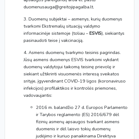
duomenusauga@greitojipagalba.lt.
3. Duomenų subjektai – asmenys, kurių duomenys
tvarkomi Ekstremalių situacijų valdymo
informacinėje sistemoje (toliau –
ESVIS
), siekiantys
pasinaudoti teise į vakcinaciją.
4. Asmens duomenų tvarkymo teisinis pagrindas.
Jūsų asmens duomenys ESVIS tvarkomi vykdant
duomenų valdytojui taikomą teisinę prievolę ir
siekiant užtikrinti visuomenės interesą sveikatos
srityje, įgyvendinant COVID-19 ligos (koronaviruso
infekcijos) profilaktikos ir kontrolės priemones,
vadovaujantis:
2016 m. balandžio 27 d. Europos Parlamento
ir Tarybos reglamento (ES) 2016/679 dėl
fizinių asmenų apsaugos tvarkant asmens
duomenis ir dėl laisvo tokių duomenų
judėjimo ir kuriuo panaikinama Direktyva