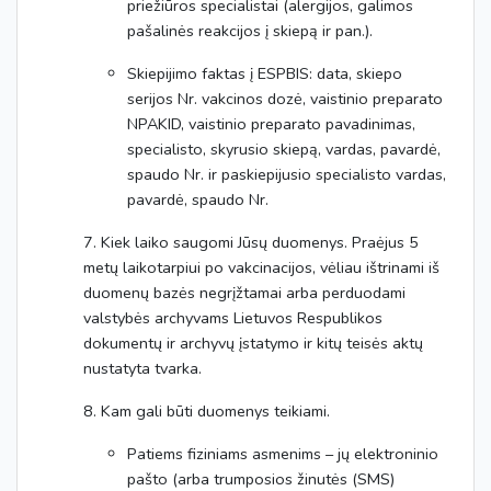
priežiūros specialistai (alergijos, galimos
pašalinės reakcijos į skiepą ir pan.).
Skiepijimo faktas į ESPBIS: data, skiepo
serijos Nr. vakcinos dozė, vaistinio preparato
NPAKID, vaistinio preparato pavadinimas,
specialisto, skyrusio skiepą, vardas, pavardė,
spaudo Nr. ir paskiepijusio specialisto vardas,
pavardė, spaudo Nr.
7. Kiek laiko saugomi Jūsų duomenys. Praėjus 5
metų laikotarpiui po vakcinacijos, vėliau ištrinami iš
duomenų bazės negrįžtamai arba perduodami
valstybės archyvams Lietuvos Respublikos
dokumentų ir archyvų įstatymo ir kitų teisės aktų
nustatyta tvarka.
8. Kam gali būti duomenys teikiami.
Patiems fiziniams asmenims – jų elektroninio
pašto (arba trumposios žinutės (SMS)