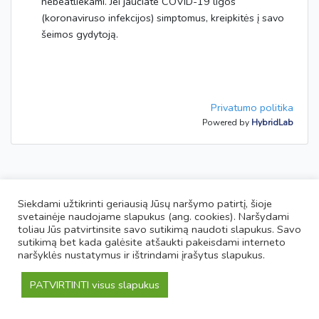
nebeatliekami. Jei jaučiate COVID-19 ligos
(koronaviruso infekcijos) simptomus, kreipkitės į savo
šeimos gydytoją.
Privatumo politika
Powered by
HybridLab
Siekdami užtikrinti geriausią Jūsų naršymo patirtį, šioje
svetainėje naudojame slapukus (ang. cookies). Naršydami
toliau Jūs patvirtinsite savo sutikimą naudoti slapukus. Savo
sutikimą bet kada galėsite atšaukti pakeisdami interneto
naršyklės nustatymus ir ištrindami įrašytus slapukus.
PATVIRTINTI visus slapukus