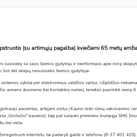
istruotis (su artimųjų pagalba) kviečiami 65 metų amžia
o susisiekę su savo šeimos gydytoju ir neinformavo apie norą skiepyti
iki šiol dėl skiepų nesusisiekė šeimos gydytojai.
e sistemos vyksta per elektroninius valdžios vartus. Užpildžius reikia
nčio asmens duomenis bei kontaktinį numerį, tereikės pasirinkti vieną i
gistravęs pacientas, artėjant vizitui į Kauno ledo rūmų vakcinavimo c
eta „Girstučio" baseino), taip pat sulauks priminimo trumpąja SMS žinut
ku bei vieta.
siregistruoti internetu, tai padaryti galite ir telefonu (8-37 401 420).