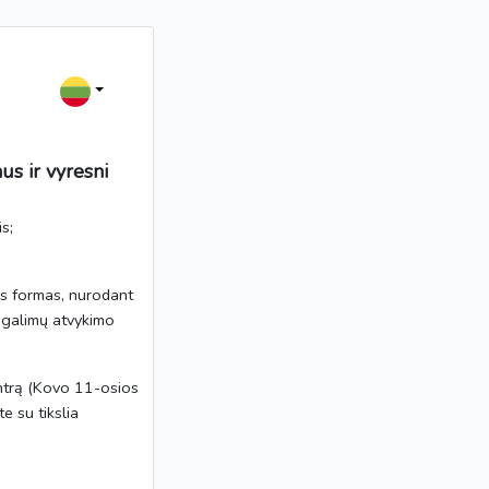
us ir vyresni
s;
mas formas, nurodant
š galimų atvykimo
entrą (Kovo 11-osios
e su tikslia