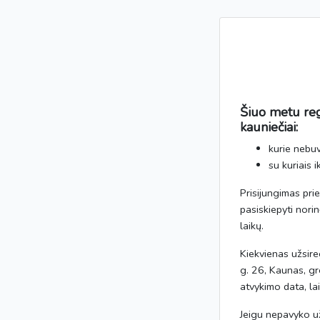
Šiuo metu reg
kauniečiai:
kurie nebuv
su kuriais 
Prisijungimas pri
pasiskiepyti nori
laikų.
Kiekvienas užsire
g. 26, Kaunas, gr
atvykimo data, lai
Jeigu nepavyko už