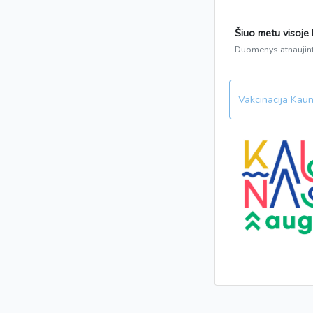
Šiuo metu visoje L
Duomenys atnaujin
Vakcinacija Kau