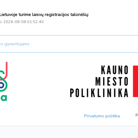
ietuvoje turime laisvų registracijos talonėlių:
ti: 2026-08-08 01:52:40
no gyventojams
Privatumo politika
P